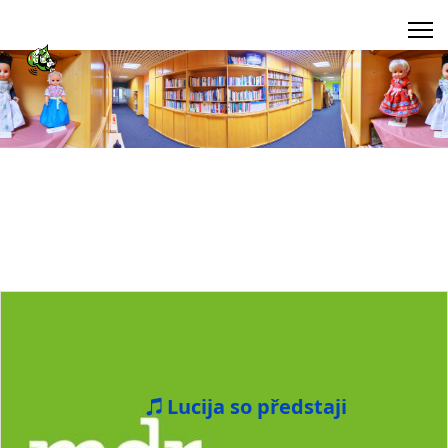
Lucija so předstaji