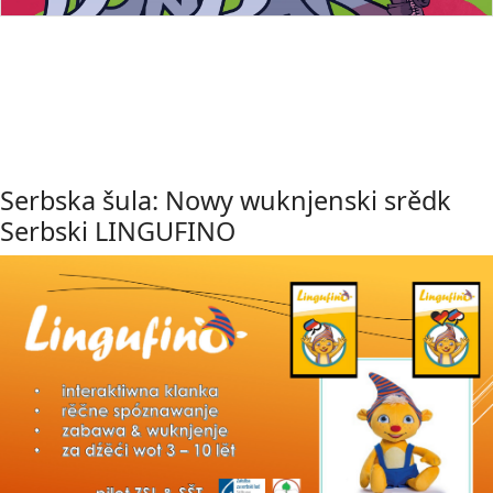
Serbska šula: Nowy wuknjenski srědk
Serbski LINGUFINO