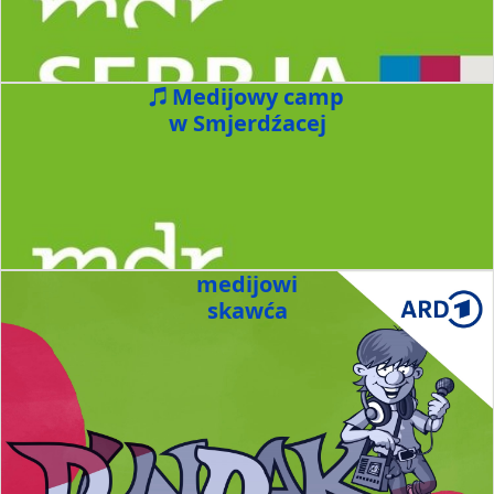
Medijowy camp
w Smjerdźacej
medijowi
skawća