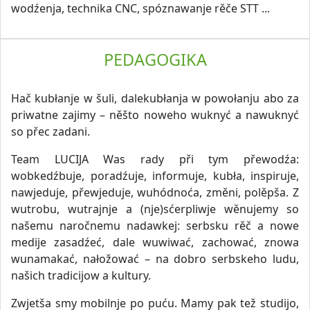
wodźenja, technika CNC, spóznawanje rěče STT ...
PEDAGOGIKA
Hač kubłanje w šuli, dalekubłanja w powołanju abo za
priwatne zajimy – něšto noweho wuknyć a nawuknyć
so přec zadani.
Team LUCIJA Was rady při tym přewodźa:
wobkedźbuje, poradźuje, informuje, kubła, inspiruje,
nawjeduje, přewjeduje, wuhódnoća, změni, polěpša. Z
wutrobu, wutrajnje a (nje)sćerpliwje wěnujemy so
našemu naročnemu nadawkej: serbsku rěč a nowe
medije zasadźeć, dale wuwiwać, zachować, znowa
wunamakać, nałožować – na dobro serbskeho ludu,
našich tradicijow a kultury.
Zwjetša smy mobilnje po puću. Mamy pak tež studijo,