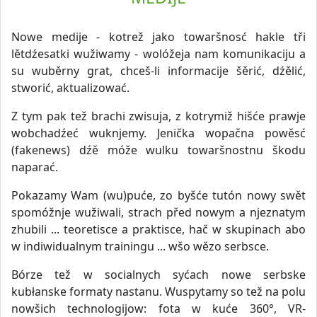
Nowe medije - kotrež jako towaršnosć hakle tři
lětdźesatki wužiwamy - wolóžeja nam komunikaciju a
su wuběrny grat, chceš-li informacije šěrić, dźělić,
stworić, aktualizować.
Z tym pak tež brachi zwisuja, z kotrymiž hišće prawje
wobchadźeć wuknjemy. Jenička wopačna powěsć
(fakenews) dźě móže wulku towaršnostnu škodu
naparać.
Pokazamy Wam (wu)puće, zo byšće tutón nowy swět
spomóžnje wužiwali, strach před nowym a njeznatym
zhubili ... teoretisce a praktisce, hač w skupinach abo
w indiwidualnym trainingu ... wšo wězo serbsce.
Bórze tež w socialnych syćach nowe serbske
kubłanske formaty nastanu. Wuspytamy so tež na polu
nowšich technologijow: fota w kuće 360°, VR-