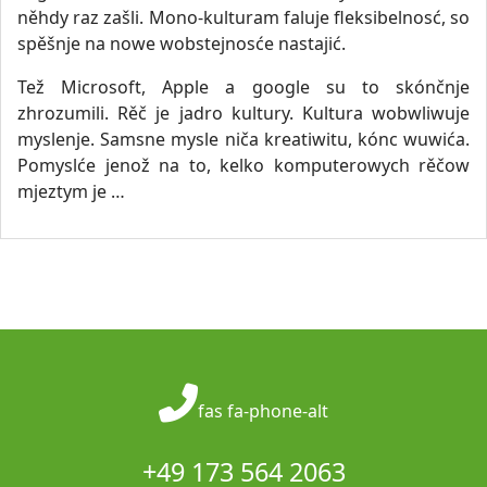
něhdy raz zašli. Mono-kulturam faluje fleksibelnosć, so
spěšnje na nowe wobstejnosće nastajić.
Tež Microsoft, Apple a google su to skónčnje
zhrozumili. Rěč je jadro kultury. Kultura wobwliwuje
myslenje. Samsne mysle niča kreatiwitu, kónc wuwića.
Pomyslće jenož na to, kelko komputerowych rěčow
mjeztym je …
fas fa-phone-alt
+49 173 564 2063