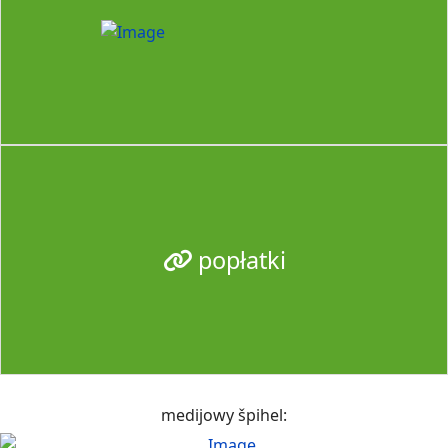
popłatki
medijowy špihel: