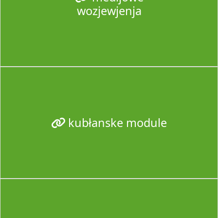
wozjewjenja
kubłanske module