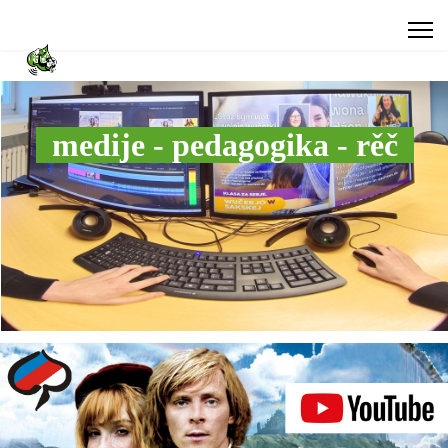
medije - pedagogika - rěč