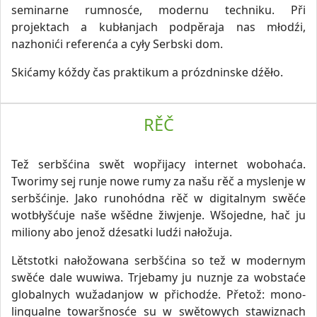
seminarne rumnosće, modernu techniku. Při
projektach a kubłanjach podpěraja nas młodźi,
nazhonići referenća a cyły Serbski dom.
Skićamy kóždy čas praktikum a prózdninske dźěło.
RĚČ
Tež serbšćina swět wopřijacy internet wobohaća.
Tworimy sej runje nowe rumy za našu rěč a myslenje w
serbšćinje. Jako runohódna rěč w digitalnym swěće
wotbłyšćuje naše wšědne žiwjenje. Wšojedne, hač ju
miliony abo jenož dźesatki ludźi nałožuja.
Lětstotki nałožowana serbšćina so tež w modernym
swěće dale wuwiwa. Trjebamy ju nuznje za wobstaće
globalnych wužadanjow w přichodźe. Přetož: mono-
lingualne towaršnosće su w swětowych stawiznach